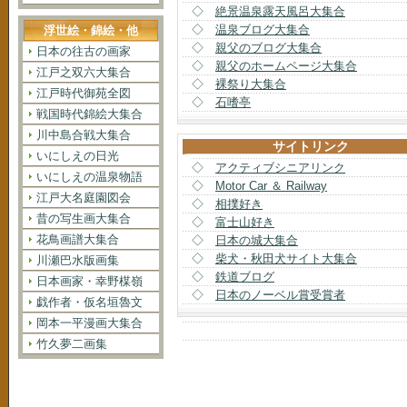
◇
絶景温泉露天風呂大集合
◇
温泉ブログ大集合
浮世絵・錦絵・他
◇
親父のブログ大集合
日本の往古の画家
◇
親父のホームページ大集合
江戸之双六大集合
◇
裸祭り大集合
江戸時代御苑全図
◇
石嗜亭
戦国時代錦絵大集合
川中島合戦大集合
サイトリンク
いにしえの日光
◇
アクティブシニアリンク
いにしえの温泉物語
◇
Motor Car ＆ Railway
江戸大名庭園図会
◇
相撲好き
昔の写生画大集合
◇
富士山好き
花鳥画譜大集合
◇
日本の城大集合
◇
柴犬・秋田犬サイト大集合
川瀬巴水版画集
◇
鉄道ブログ
日本画家・幸野楳嶺
◇
日本のノーベル賞受賞者
戯作者・仮名垣魯文
岡本一平漫画大集合
竹久夢二画集