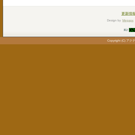
更新情
Design by
Megapx
累計
Copyright (C) ア