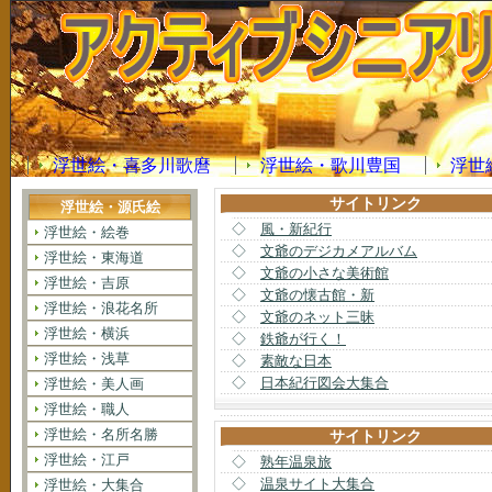
浮世絵・喜多川歌麿
浮世絵・歌川豊国
浮世
サイトリンク
浮世絵・源氏絵
◇
風・新紀行
浮世絵・絵巻
◇
文爺のデジカメアルバム
浮世絵・東海道
◇
文爺の小さな美術館
浮世絵・吉原
◇
文爺の懐古館・新
浮世絵・浪花名所
◇
文爺のネット三昧
浮世絵・横浜
◇
鉄爺が行く！
浮世絵・浅草
◇
素敵な日本
◇
日本紀行図会大集合
浮世絵・美人画
浮世絵・職人
浮世絵・名所名勝
サイトリンク
浮世絵・江戸
◇
熟年温泉旅
◇
温泉サイト大集合
浮世絵・大集合