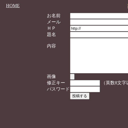
HOME
お名前
メール
ＨＰ
題名
内容
画像
修正キー
（英数8文字
パスワード